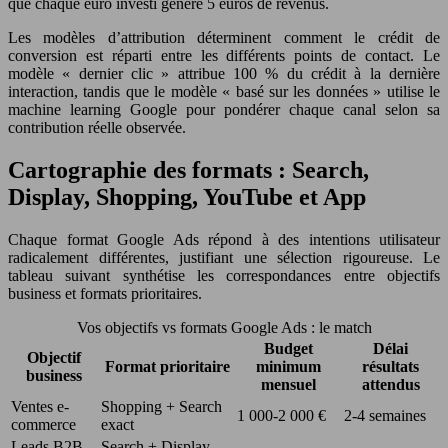
que chaque euro investi génère 5 euros de revenus.
Les modèles d’attribution déterminent comment le crédit de
conversion est réparti entre les différents points de contact. Le
modèle « dernier clic » attribue 100 % du crédit à la dernière
interaction, tandis que le modèle « basé sur les données » utilise le
machine learning Google pour pondérer chaque canal selon sa
contribution réelle observée.
Cartographie des formats : Search,
Display, Shopping, YouTube et App
Chaque format Google Ads répond à des intentions utilisateur
radicalement différentes, justifiant une sélection rigoureuse. Le
tableau suivant synthétise les correspondances entre objectifs
business et formats prioritaires.
Vos objectifs vs formats Google Ads : le match
Budget
Délai
Objectif
Format prioritaire
minimum
résultats
business
mensuel
attendus
Ventes e-
Shopping + Search
1 000-2 000 €
2-4 semaines
commerce
exact
Leads B2B
Search + Display