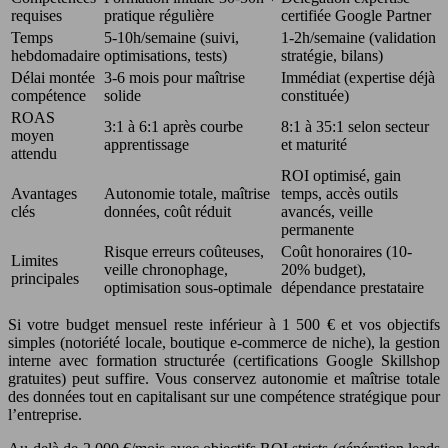
requises
pratique régulière
certifiée Google Partner
Temps
5-10h/semaine (suivi,
1-2h/semaine (validation
hebdomadaire
optimisations, tests)
stratégie, bilans)
Délai montée
3-6 mois pour maîtrise
Immédiat (expertise déjà
compétence
solide
constituée)
ROAS
3:1 à 6:1 après courbe
8:1 à 35:1 selon secteur
moyen
apprentissage
et maturité
attendu
ROI optimisé, gain
Avantages
Autonomie totale, maîtrise
temps, accès outils
clés
données, coût réduit
avancés, veille
permanente
Risque erreurs coûteuses,
Coût honoraires (10-
Limites
veille chronophage,
20% budget),
principales
optimisation sous-optimale
dépendance prestataire
Si votre budget mensuel reste inférieur à 1 500 € et vos objectifs
simples (notoriété locale, boutique e-commerce de niche), la gestion
interne avec formation structurée (certifications Google Skillshop
gratuites) peut suffire. Vous conservez autonomie et maîtrise totale
des données tout en capitalisant sur une compétence stratégique pour
l’entreprise.