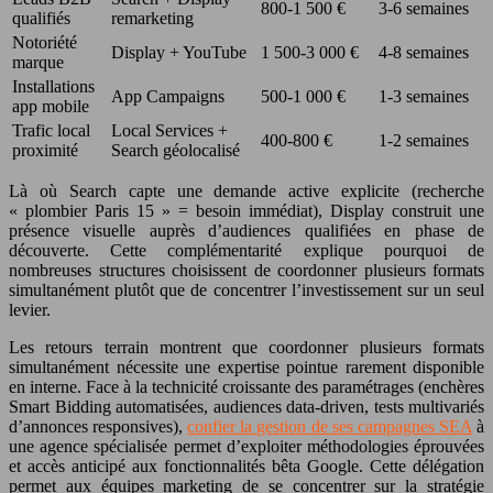
800-1 500 €
3-6 semaines
qualifiés
remarketing
Notoriété
Display + YouTube
1 500-3 000 €
4-8 semaines
marque
Installations
App Campaigns
500-1 000 €
1-3 semaines
app mobile
Trafic local
Local Services +
400-800 €
1-2 semaines
proximité
Search géolocalisé
Là où Search capte une demande active explicite (recherche
« plombier Paris 15 » = besoin immédiat), Display construit une
présence visuelle auprès d’audiences qualifiées en phase de
découverte. Cette complémentarité explique pourquoi de
nombreuses structures choisissent de coordonner plusieurs formats
simultanément plutôt que de concentrer l’investissement sur un seul
levier.
Les retours terrain montrent que coordonner plusieurs formats
simultanément nécessite une expertise pointue rarement disponible
en interne. Face à la technicité croissante des paramétrages (enchères
Smart Bidding automatisées, audiences data-driven, tests multivariés
d’annonces responsives),
confier la gestion de ses campagnes SEA
à
une agence spécialisée permet d’exploiter méthodologies éprouvées
et accès anticipé aux fonctionnalités bêta Google. Cette délégation
permet aux équipes marketing de se concentrer sur la stratégie