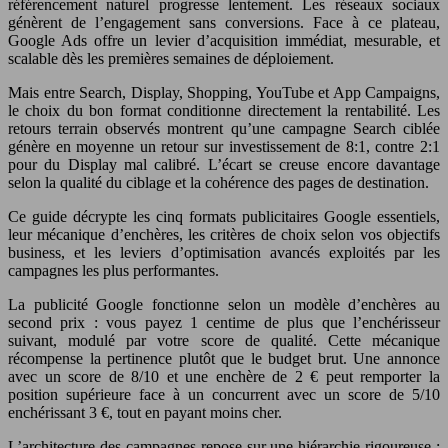
référencement naturel progresse lentement. Les réseaux sociaux
génèrent de l’engagement sans conversions. Face à ce plateau,
Google Ads offre un levier d’acquisition immédiat, mesurable, et
scalable dès les premières semaines de déploiement.
Mais entre Search, Display, Shopping, YouTube et App Campaigns,
le choix du bon format conditionne directement la rentabilité. Les
retours terrain observés montrent qu’une campagne Search ciblée
génère en moyenne un retour sur investissement de 8:1, contre 2:1
pour du Display mal calibré. L’écart se creuse encore davantage
selon la qualité du ciblage et la cohérence des pages de destination.
Ce guide décrypte les cinq formats publicitaires Google essentiels,
leur mécanique d’enchères, les critères de choix selon vos objectifs
business, et les leviers d’optimisation avancés exploités par les
campagnes les plus performantes.
La publicité Google fonctionne selon un modèle d’enchères au
second prix : vous payez 1 centime de plus que l’enchérisseur
suivant, modulé par votre score de qualité. Cette mécanique
récompense la pertinence plutôt que le budget brut. Une annonce
avec un score de 8/10 et une enchère de 2 € peut remporter la
position supérieure face à un concurrent avec un score de 5/10
enchérissant 3 €, tout en payant moins cher.
L’architecture des campagnes repose sur une hiérarchie rigoureuse :