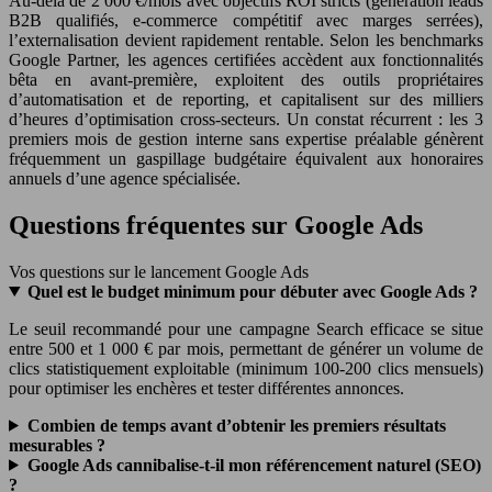
Au-delà de 2 000 €/mois avec objectifs ROI stricts (génération leads
B2B qualifiés, e-commerce compétitif avec marges serrées),
l’externalisation devient rapidement rentable. Selon les benchmarks
Google Partner, les agences certifiées accèdent aux fonctionnalités
bêta en avant-première, exploitent des outils propriétaires
d’automatisation et de reporting, et capitalisent sur des milliers
d’heures d’optimisation cross-secteurs. Un constat récurrent : les 3
premiers mois de gestion interne sans expertise préalable génèrent
fréquemment un gaspillage budgétaire équivalent aux honoraires
annuels d’une agence spécialisée.
Questions fréquentes sur Google Ads
Vos questions sur le lancement Google Ads
Quel est le budget minimum pour débuter avec Google Ads ?
Le seuil recommandé pour une campagne Search efficace se situe
entre 500 et 1 000 € par mois, permettant de générer un volume de
clics statistiquement exploitable (minimum 100-200 clics mensuels)
pour optimiser les enchères et tester différentes annonces.
Combien de temps avant d’obtenir les premiers résultats
mesurables ?
Google Ads cannibalise-t-il mon référencement naturel (SEO)
?