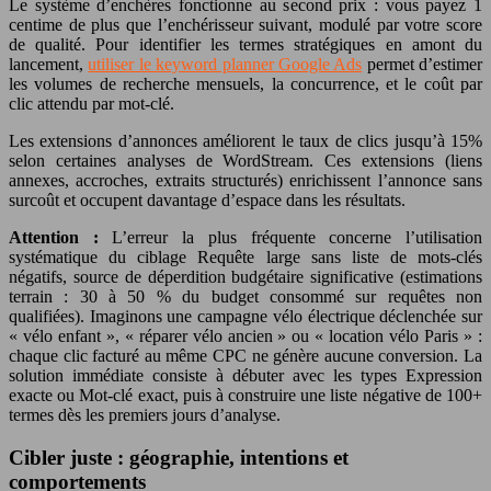
Le système d’enchères fonctionne au second prix : vous payez 1
centime de plus que l’enchérisseur suivant, modulé par votre score
de qualité. Pour identifier les termes stratégiques en amont du
lancement,
utiliser le keyword planner Google Ads
permet d’estimer
les volumes de recherche mensuels, la concurrence, et le coût par
clic attendu par mot-clé.
Les extensions d’annonces améliorent le taux de clics jusqu’à 15%
selon certaines analyses de WordStream. Ces extensions (liens
annexes, accroches, extraits structurés) enrichissent l’annonce sans
surcoût et occupent davantage d’espace dans les résultats.
Attention :
L’erreur la plus fréquente concerne l’utilisation
systématique du ciblage Requête large sans liste de mots-clés
négatifs, source de déperdition budgétaire significative (estimations
terrain : 30 à 50 % du budget consommé sur requêtes non
qualifiées). Imaginons une campagne vélo électrique déclenchée sur
« vélo enfant », « réparer vélo ancien » ou « location vélo Paris » :
chaque clic facturé au même CPC ne génère aucune conversion. La
solution immédiate consiste à débuter avec les types Expression
exacte ou Mot-clé exact, puis à construire une liste négative de 100+
termes dès les premiers jours d’analyse.
Cibler juste : géographie, intentions et
comportements