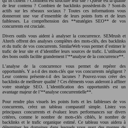
qu’ils ciblent ? Comment est structuré leur site ? Quelle est la qualité
de leur contenu ? Combien de backlinks possèdent-ils ? Sont-ils
actifs sur les réseaux sociaux ? Toutes ces informations vous
donneront une vue d’ensemble de leurs points forts et de leurs
faiblesses. La compréhension des **stratégies SEO** de vos
concurrents est cruciale.
Divers outils vous aident à analyser la concurrence. SEMrush et
Ahrefs offrent des analyses complètes des mots-clés, des backlinks
et du trafic de vos concurrents. SimilarWeb vous permet d’estimer le
trafic de leur site et d’identifier leurs sources de trafic. L’utilisation
des bons outils facilite grandement l’**analyse de la concurrence**.
L’analyse de la concurrence vous permet de repérer des
opportunités. Y a-t-il des mots-clés que vos concurrents négligent ?
Leur contenu présente-t-il des lacunes ? Pouvez-vous créer des
backlinks de meilleure qualité ? Ces éléments vous aideront à affiner
votre stratégie SEO. L’identification des opportunités est un
avantage majeur de l’**analyse concurrentielle**.
Pour rendre plus visuels les points forts et les faiblesses de vos
concurrents, créez un tableau comparatif simple. Listez vos
principaux concurrents et évaluez leurs performances sur divers
critères, comme le nombre de mots-clés ciblés, le nombre de
backlinks et le trafic organique estimé. Ce tableau vous aidera à
déterminer les domaines dans lesquels vous avez des marges de