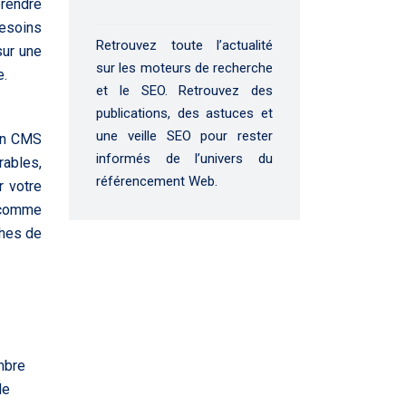
prendre
esoins
Retrouvez toute l’actualité
sur une
sur les moteurs de recherche
e.
et le SEO. Retrouvez des
publications, des astuces et
une veille SEO pour rester
 un CMS
informés de l’univers du
ables,
référencement Web.
r votre
s comme
ches de
mbre
de