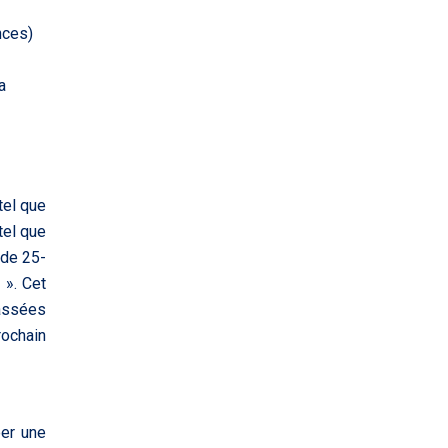
nces)
a
tel que
tel que
 de 25-
 ». Cet
passées
rochain
éer une