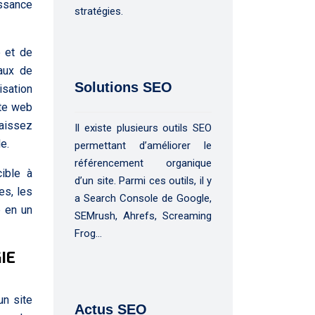
issance
stratégies.
é et de
taux de
Solutions SEO
isation
ite web
laissez
Il existe plusieurs outils SEO
e.
permettant d’améliorer le
référencement organique
ible à
d’un site. Parmi ces outils, il y
es, les
a Search Console de Google,
b en un
SEMrush, Ahrefs, Screaming
Frog…
IE
un site
Actus SEO