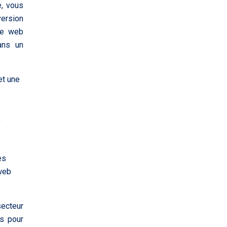
e, vous
version
ge web
dans un
et une
,
es
 web
secteur
es pour