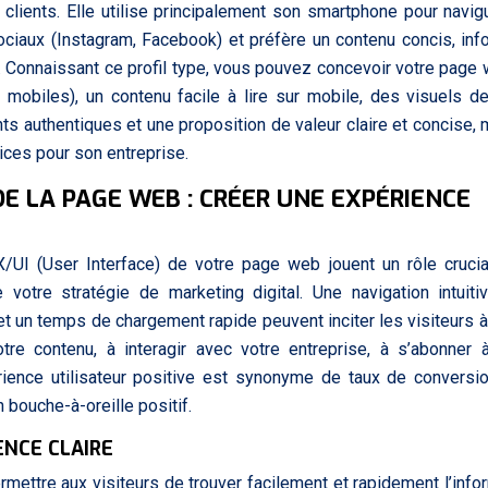
 clients. Elle utilise principalement son smartphone pour navig
ociaux (Instagram, Facebook) et préfère un contenu concis, info
s. Connaissant ce profil type, vous pouvez concevoir votre page
 mobiles), un contenu facile à lire sur mobile, des visuels d
ts authentiques et une proposition de valeur claire et concise, 
ices pour son entreprise.
DE LA PAGE WEB : CRÉER UNE EXPÉRIENCE
UX/UI (User Interface) de votre page web jouent un rôle cruci
de votre stratégie de marketing digital. Une navigation intuiti
et un temps de chargement rapide peuvent inciter les visiteurs à
tre contenu, à interagir avec votre entreprise, à s’abonner 
rience utilisateur positive est synonyme de taux de conversi
n bouche-à-oreille positif.
ENCE CLAIRE
ermettre aux visiteurs de trouver facilement et rapidement l’info