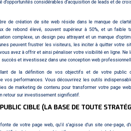
é d’opportunités considérables d’acquisition de leads et de cro
ière de création de site web réside dans le manque de clart
aux de rebond élevé, souvent supérieur à 50%, et un faible 
igation complexe, un design peu attrayant et un manque d’optim
es peuvent frustrer les visiteurs, les inciter à quitter votre s
s avez à offrir et ainsi pénaliser votre visibilité en ligne. Ne 
e succès et investissez dans une conception web professionnell
lant de la définition de vos objectifs et de votre public c
 de vos performances. Vous découvrirez les outils indispensabl
égies de marketing de contenu pour transformer votre page we
n retour sur investissement significatif.
 PUBLIC CIBLE (LA BASE DE TOUTE STRATÉG
fonte de votre page web, qu’il s’agisse d’un site one-page, d’