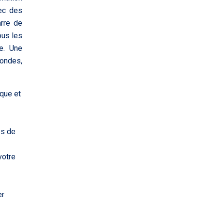
vec des
arre de
ous les
ce. Une
condes,
que et
es de
votre
er