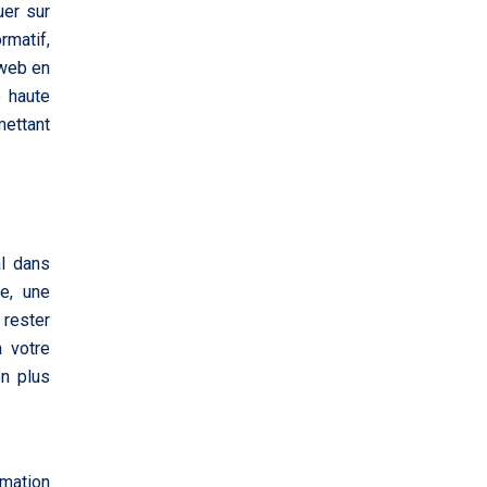
uer sur
rmatif,
 web en
e haute
mettant
al dans
ve, une
 rester
à votre
on plus
rmation