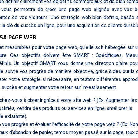
al de définir clairement vos objectifs commerciaux et de bien com
le vous permettra de créer une page web alignée avec vos b
ntes de vos visiteurs. Une stratégie web bien définie, basée 
a clé du succès en ligne, pour une acquisition de clients durabl
 SA PAGE WEB
irs et mesurables pour votre page web, qu’elle soit hébergée sur
. Ces objectifs doivent être SMART : Spécifiques, Mesur
éfinis. Un objectif SMART vous donne une direction claire pou
 de suivre vos progrès de manière objective, grâce à des outil
ster votre stratégie si nécessaire, en testant différentes appro
succès et augmenter votre retour sur investissement.
rchez-vous à obtenir grâce à votre site web ? (Ex: Augmenter les
ifiés, vendre des produits ou services en ligne, améliorer la
le existante).
vos progrès et évaluer l’efficacité de votre page web ? (Ex: No
 taux d’abandon de panier, temps moyen passé sur la page, taux 