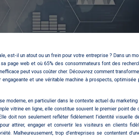
tale, est-il un atout ou un frein pour votre entreprise ? Dans un m
ur sa page web et où 65% des consommateurs font des recher
 inefficace peut vous coûter cher. Découvrez comment transforme
ur engageante et une véritable machine à prospects, optimisée 
e moderne, en particulier dans le contexte actuel du marketing d
ple vitrine en ligne, elle constitue souvent le premier point de 
lle doit non seulement refléter fidèlement l’identité visuelle d
pour attirer, engager et convertir les visiteurs en clients fidè
oriété. Malheureusement, trop d’entreprises se contentent d’u